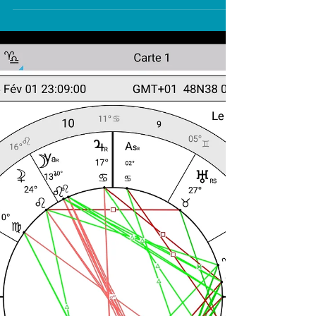
Lilith ⚸ en Sagittaire ♐ Nessus Ne en
Poissons ♓, carré à Lilith ⚸ en Sagittaire ♐
En tant que Fils rétablir l’Ordre, la Volonté du
Père en Respect de la Mère. L’enveloppe qui
a été cachetée avec le Secret bien gardé
n’est plus. La clé est en Uranus ♅ en
Taureau ♉ sextil à Mars ♂ en Poissons ♓
Par les éléments Air et Feu de Uranus ♅,
l’Impulsion et l’Action aspiration ♉ peuvent
amener à