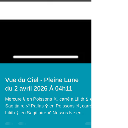
Vue du Ciel - Pleine Lune
du 2 avril 2026 À 04h11
Mercure ☿ en Poissons ♓, carré à Lilith ⚸ en
Sagittaire ♐ Pallas ⚴ en Poissons ♓, carré à