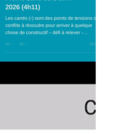
Pleine Lune du 2 avril
2026 (4h11)
Les carrés (▫) sont des points de tensions ou
conflits à résoudre pour arriver à quelque
chose de constructif – défi à relever -
concrétisation à faire dans la Forme Les
opposés complémentaires (☍) sont à
fusionner, il y a tiraillement ou illumination
selon le travail de dépassement effectué. Les
opposés complémentaires favorisent
l’expansion de conscience. Sextile (⁎) et
trigone (▵) sont des aspects harmonieux :
coopération des énergies et actions positives
pour le sext