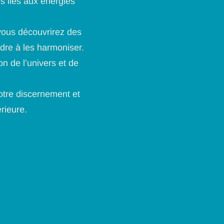
s liés aux énergies
vous découvrirez des
ndre à les harmoniser.
n de l’univers et de
otre discernement et
érieure.