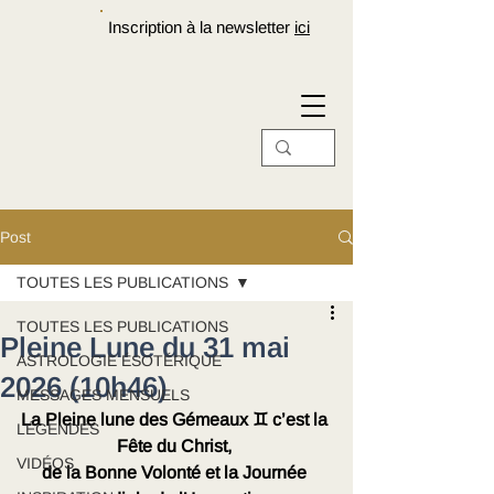
Inscription à la newsletter
ici
Post
TOUTES LES PUBLICATIONS
TOUTES LES PUBLICATIONS
Pleine Lune du 31 mai
ASTROLOGIE ÉSOTÉRIQUE
2026 (10h46)
MESSAGES MENSUELS
La Pleine lune des Gémeaux ♊ c’est la 
LÉGENDES
Fête du Christ, 
VIDÉOS
de la Bonne Volonté et la Journée 