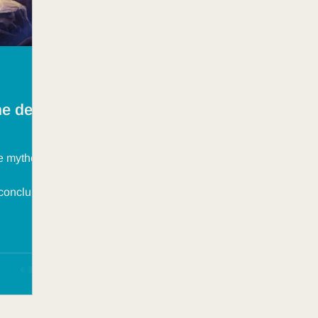
ne de
le mythe
conclu
 ce que
 tout le
stration
manité et
appelle à
ce et le