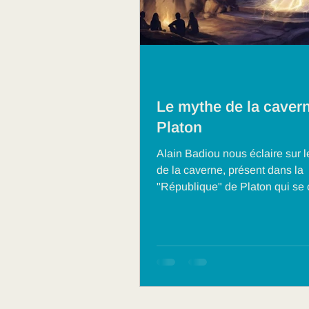
Le mythe de la caver
Platon
Alain Badiou nous éclaire sur 
de la caverne, présent dans la
"République" de Platon qui se 
par " on ne doit pas profiter de
l'on sait, on doit en faire profiter
monde". On y découvre une illu
étayée du mirage qui voile l'hu
c'est une conclusion qui nous r
la fois la notion de service, la
responsabilité de la connaissan