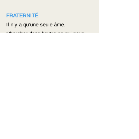
FRATERNITÉ
Il n’y a qu’une seule âme.
Chercher dans l’autre ce qui nous
rapproche plutôt que ce qui nous
sépare.
COMPASSION
Voir, ne pas juger, mettre en lumière
et aider l’autre à devenir meilleur.
RESPECT DE LA DIFFÉRENCE
La richesse d’un groupe est sa
diversité.
L’autre nous enrichit et nous