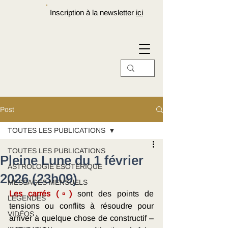
Inscription à la newsletter
ici
Post
TOUTES LES PUBLICATIONS
TOUTES LES PUBLICATIONS
Pleine Lune du 1 février
ASTROLOGIE ÉSOTÉRIQUE
2026 (23h09)
MESSAGES MENSUELS
Les carrés (▫)
sont des points de 
LÉGENDES
tensions ou conflits à résoudre pour 
VIDÉOS
arriver à quelque chose de constructif – 