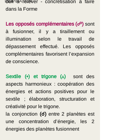
INSPIRATION
défi à relever - concrétisation à faire 
dans la Forme
Les opposés complémentaires (☍)
 sont 
à fusionner, il y a tiraillement ou 
illumination selon le travail de 
dépassement effectué. Les opposés 
complémentaires favorisent l’expansion 
de conscience. 
Sextile (⁎) et trigone (▵) 
 sont des 
aspects harmonieux : coopération des 
énergies et actions positives pour le 
sextile ; élaboration, structuration et 
créativité pour le trigone. 
la conjonction 
(☌)
 entre 2 planètes est 
une concentration d’énergie, les 2 
énergies des planètes fusionnent