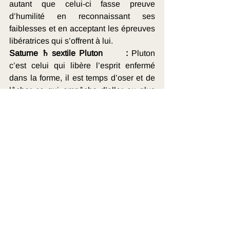
autant que celui-ci fasse preuve 
d’humilité en reconnaissant ses 
faiblesses et en acceptant les épreuves 
libératrices qui s’offrent à lui.
Saturne ♄ sextile Pluton       : 
Pluton 
c’est celui qui libère l’esprit enfermé 
dans la forme, il est temps d’oser et de 
lâcher ce qui empêche d’aller au plus 
profond de soi-même pour retrouver la 
réalité de l’Être. Ces opportunités 
peuvent être difficiles à affronter mais 
ne doivent pas être refusées sous peine 
de rendre l’épreuve encore plus 
douloureuse.
Pour ceux qui assument ces 
opportunités de prise en charge de vies 
lunaires, 
il y a un effet bénéfique de 
l’alignement planétaire en Capricorne, 